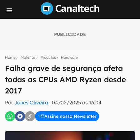
PUBLICIDADE
Seu resumo inteligente do mundo tech!
Assine a newsletter do Canaltech e receba
Home
Matérias
Produtos
Hardware
notícias e reviews sobre tecnologia em primeira
mão.
Falha grave de segurança afeta
todas as CPUs AMD Ryzen desde
E-mail
2017
Por
Jones Oliveira
|
04/02/2025 às 16:04
inscreva-se
Assine nossa Newsletter
Confirmo que li, aceito e concordo com os
Termos de
Uso e Política de Privacidade do Canaltech.