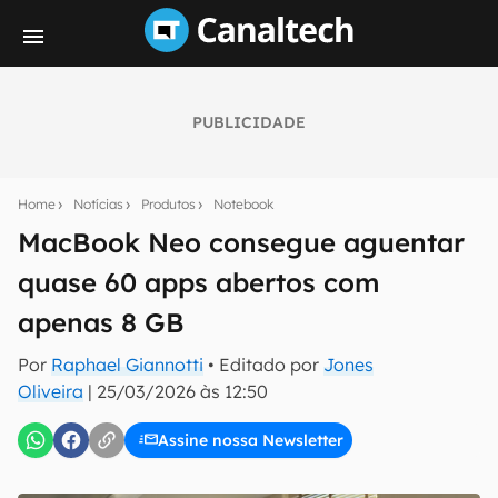
PUBLICIDADE
Seu resumo inteligente do mundo tech!
Assine a newsletter do Canaltech e receba
Home
Notícias
Produtos
Notebook
notícias e reviews sobre tecnologia em primeira
mão.
MacBook Neo consegue aguentar
quase 60 apps abertos com
E-mail
apenas 8 GB
Por
Raphael Giannotti
• Editado por
Jones
inscreva-se
Oliveira
|
25/03/2026 às 12:50
Assine nossa Newsletter
Confirmo que li, aceito e concordo com os
Termos de
Uso e Política de Privacidade do Canaltech.