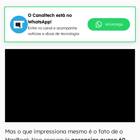
O Canaltech está no
WhatsApp!
WhatsApp
Entre no canal e acompanhe
notícias e dicas de tecnologia
00:00
/
21:11
Mas o que impressiona mesmo é o fato de o
MacBook Neo conseguir
gerenciar quase 60