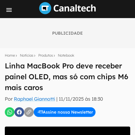
PUBLICIDADE
Seu resumo inteligente do mundo tech!
Assine a newsletter do Canaltech e receba
Home
Notícias
Produtos
Notebook
notícias e reviews sobre tecnologia em primeira
mão.
Linha MacBook Pro deve receber
painel OLED, mas só com chips M6
E-mail
mais caros
Por
Raphael Giannotti
|
11/11/2025 às 18:30
inscreva-se
Assine nossa Newsletter
Confirmo que li, aceito e concordo com os
Termos de
Uso e Política de Privacidade do Canaltech.