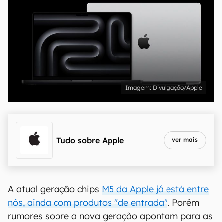
Divulgação/Apple
Tudo sobre
Apple
ver mais
A atual geração chips
M5 da Apple já está entre
nós, ainda com produtos "de entrada"
. Porém
rumores sobre a nova geração apontam para as