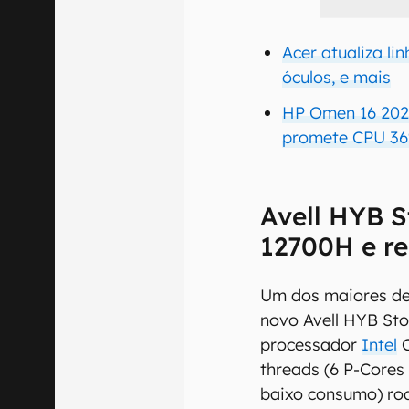
Acer atualiza l
óculos, e mais
HP Omen 16 202
promete CPU 36
Avell HYB S
12700H e re
Um dos maiores de
novo Avell HYB St
processador
Intel
C
threads (6 P-Cores
baixo consumo) ro