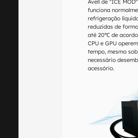
Avell de "ICE MOD"
funciona normalm
refrigeração líqui
reduzidas de forma
até 20℃ de acordo
CPU e GPU operem
tempo, mesmo sob e
necessário desembo
acessório.