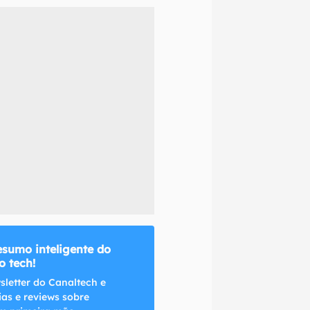
naltech.
esumo inteligente do
 tech!
sletter do Canaltech e
ias e reviews sobre