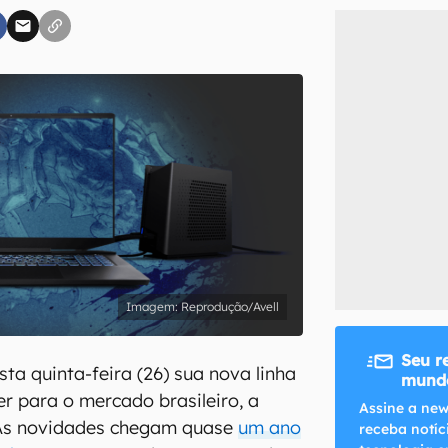
inscreva-se
li, aceito e concordo com os
Termos de Uso e Política de Privacidade do Ca
Reprodução/Avell
Seu r
sta quinta-feira (26) sua nova linha
mundo
 para o mercado brasileiro, a
Assine a new
. As novidades chegam quase
um ano
receba notíc