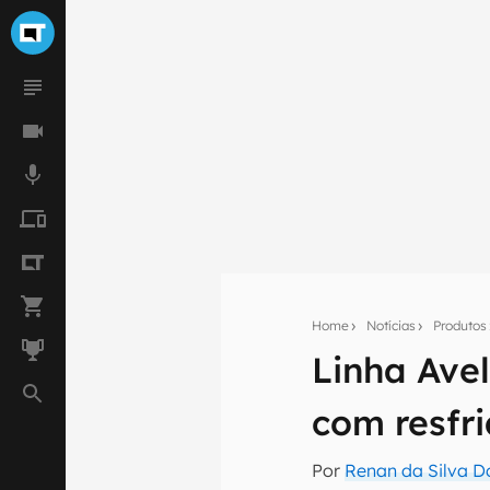
Home
Notícias
Produtos
Linha Avel
Seu res
com resfr
Assine a newsle
mão.
Por
Renan da Silva D