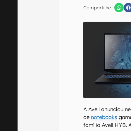
E-mail
Compartilhe:
Confirmo que 
A Avell anunciou ne
de
notebooks
gamer
família Avell HYB