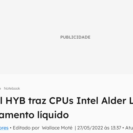
PUBLICIDADE
Notebook
l HYB traz CPUs Intel Alder
umo inteligente do mundo tech!
iamento líquido
tter do Canaltech e receba notícias e reviews sobre tecnologia 
ores
• Editado por
Wallace Moté
|
27/05/2022 às 13:37
•
Atu