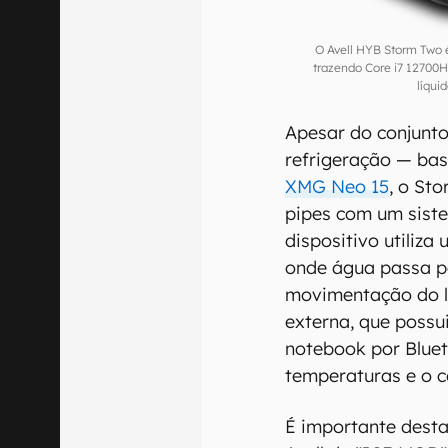
O Avell HYB Storm Two 
trazendo Core i7 12700H
líqui
Apesar do conjunto
refrigeração — b
XMG Neo 15
, o St
pipes com um siste
dispositivo utiliza
onde água passa p
movimentação do l
externa, que possu
notebook por Bluet
temperaturas e o 
É importante dest