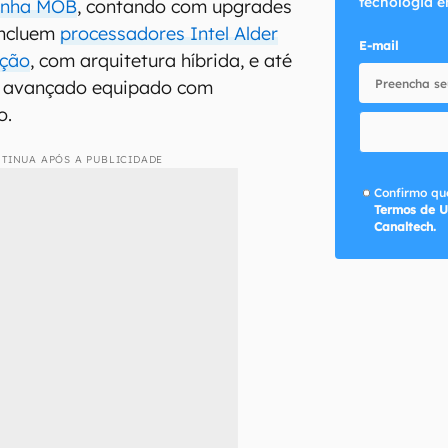
tecnologia e
linha MOB
, contando com upgrades
 incluem
processadores Intel Alder
E-mail
ação
, com arquitetura híbrida, e até
avançado equipado com
o.
TINUA APÓS A PUBLICIDADE
Confirmo que
Termos de U
Canaltech.