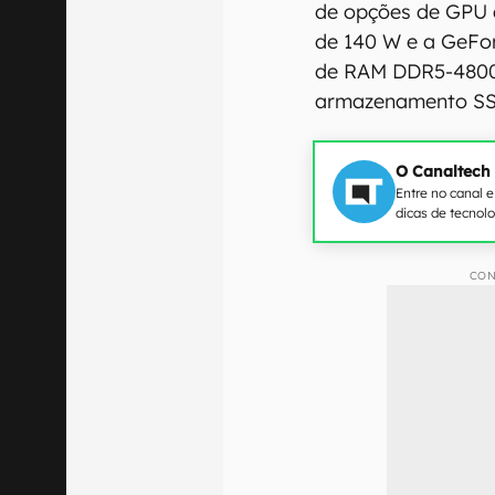
de opções de GPU 
de 140 W e a GeFor
de RAM DDR5-4800 
armazenamento SS
O Canaltech
Entre no canal 
dicas de tecnol
CON