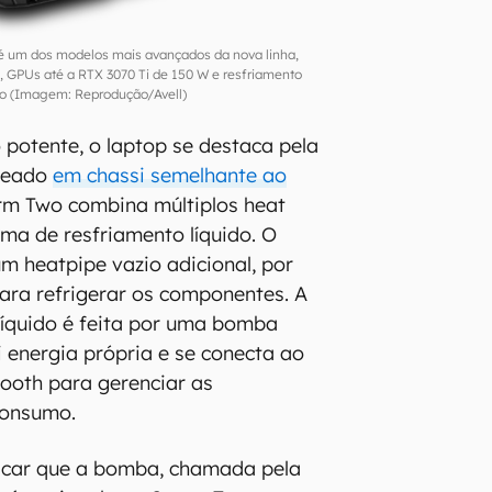
é um dos modelos mais avançados da nova linha,
, GPUs até a RTX 3070 Ti de 150 W e resfriamento
do (Imagem: Reprodução/Avell)
 potente, o laptop se destaca pela
aseado
em chassi semelhante ao
orm Two combina múltiplos heat
ma de resfriamento líquido. O
 um heatpipe vazio adicional, por
ara refrigerar os componentes. A
íquido é feita por uma bomba
i energia própria e se conecta ao
ooth para gerenciar as
consumo.
acar que a bomba, chamada pela