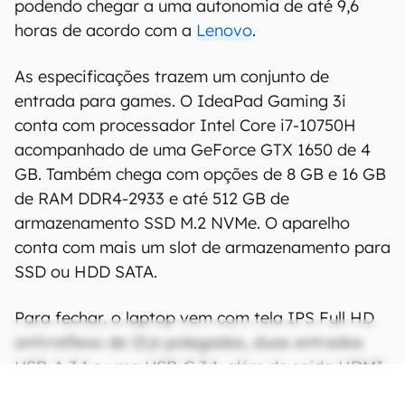
podendo chegar a uma autonomia de até 9,6
horas de acordo com a
Lenovo
.
As especificações trazem um conjunto de
entrada para games. O IdeaPad Gaming 3i
conta com processador Intel Core i7-10750H
acompanhado de uma GeForce GTX 1650 de 4
GB. Também chega com opções de 8 GB e 16 GB
de RAM DDR4-2933 e até 512 GB de
armazenamento SSD M.2 NVMe. O aparelho
conta com mais um slot de armazenamento para
SSD ou HDD SATA.
Para fechar, o laptop vem com tela IPS Full HD
antirreflexo de 15,6 polegadas, duas entradas
USB-A 3.1 e uma USB-C 3.1, além de saída HDMI
2.0.