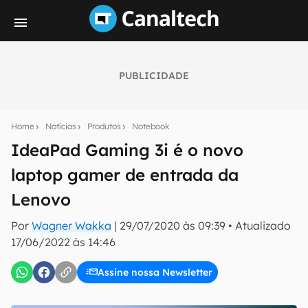
PUBLICIDADE
Seu resumo inteligente do mundo tech!
Assine a newsletter do Canaltech e receba
Home
Notícias
Produtos
Notebook
notícias e reviews sobre tecnologia em primeira
mão.
IdeaPad Gaming 3i é o novo
laptop gamer de entrada da
E-mail
Lenovo
Por
Wagner Wakka
|
29/07/2020 às 09:39
•
Atualizado
inscreva-se
17/06/2022 às 14:46
Assine nossa Newsletter
Confirmo que li, aceito e concordo com os
Termos de
Uso e Política de Privacidade do Canaltech.