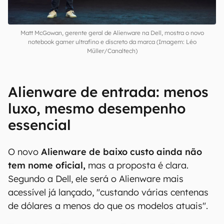
Matt McGowan, gerente geral de Alienware na Dell, mostra o novo
notebook gamer ultrafino e discreto da marca (Imagem: Léo
Müller/Canaltech)
Alienware de entrada: menos
luxo, mesmo desempenho
essencial
O novo
Alienware de baixo custo ainda não
tem nome oficial,
mas a proposta é clara.
Segundo a Dell, ele será o Alienware mais
acessível já lançado, "custando várias centenas
de dólares a menos do que os modelos atuais".