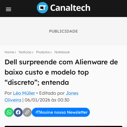
PUBLICIDADE
Seu resumo inteligente do mundo tech!
Assine a newsletter do Canaltech e receba
Home
Notícias
Produtos
Notebook
notícias e reviews sobre tecnologia em primeira
mão.
Dell surpreende com Alienware de
baixo custo e modelo top
E-mail
“discreto”; entenda
Por
Léo Müller
• Editado por
Jones
inscreva-se
Oliveira
|
06/01/2026 às 00:30
Assine nossa Newsletter
Confirmo que li, aceito e concordo com os
Termos de
Uso e Política de Privacidade do Canaltech.