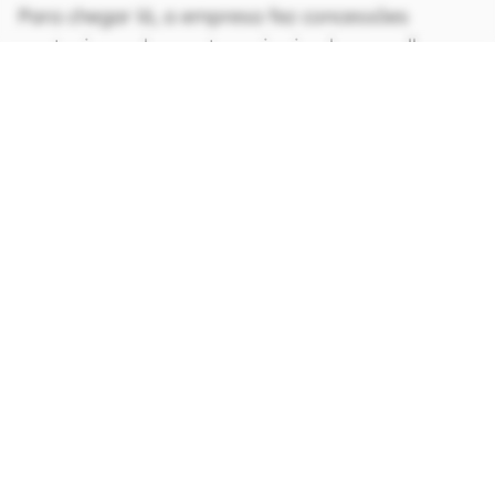
Para chegar lá, a empresa fez concessões
pontuais: acabamento mais simples, escolhas
diferentes de tela, ajustes no sistema térmico e
até no carregador. Nada disso, segundo a
marca, compromete o "DNA gamer" do laptop.
CONTINUA APÓS A PUBLICIDADE