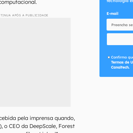
tecnologia e
computacional.
E-mail
TINUA APÓS A PUBLICIDADE
Confirmo que
Termos de U
Canaltech.
rcebida pela imprensa quando,
1), o CEO da DeepScale, Forest