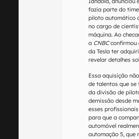
Iandola, anunciou 
fazia parte do tim
piloto automático d
no cargo de cienti
máquina. Ao checar
a
CNBC
confirmou 
da Tesla ter adqui
revelar detalhes s
Essa aquisição não
de talentos que se
da divisão de pil
demissão desde ma
esses profissionai
para que a companh
automóvel realment
automação 5, que 