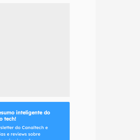
naltech.
esumo inteligente do
 tech!
sletter do Canaltech e
ias e reviews sobre