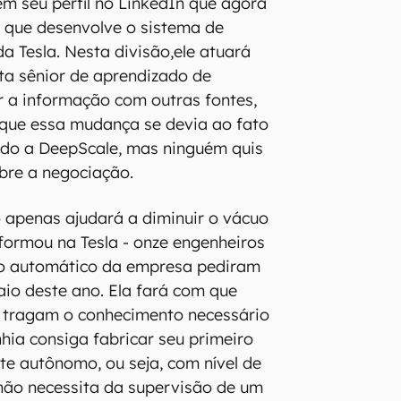
em seu perfil no LinkedIn que agora
e que desenvolve o sistema de
a Tesla. Nesta divisão,ele atuará
sta sênior de aprendizado de
 a informação com outras fontes,
que essa mudança se devia ao fato
rido a DeepScale, mas ninguém quis
obre a negociação.
 apenas ajudará a diminuir o vácuo
 formou na Tesla - onze engenheiros
oto automático da empresa pediram
io deste ano. Ela fará com que
s tragam o conhecimento necessário
ia consiga fabricar seu primeiro
e autônomo, ou seja, com nível de
não necessita da supervisão de um