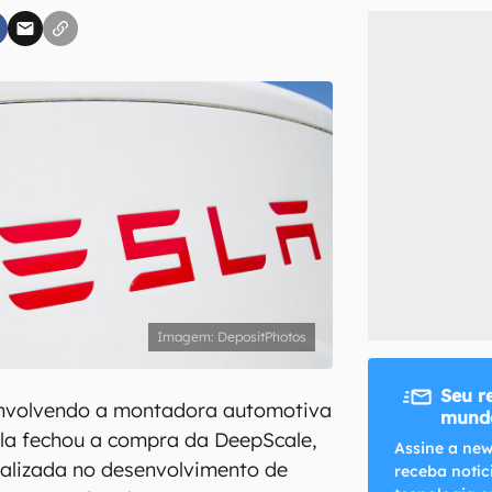
inscreva-se
li, aceito e concordo com os
Termos de Uso e Política de Privacidade do Ca
DepositPhotos
Seu r
nvolvendo a montadora automotiva
mundo
sla fechou a compra da DeepScale,
Assine a new
ializada no desenvolvimento de
receba notíc