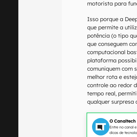
motorista para fun
Isso porque a Dee
que permite a util
potência (o tipo q
que conseguem con
computacional bast
plataforma possibi
comuniquem com se
melhor rota e este
controle ao redor 
tempo real, permit
qualquer surpresa 
O Canaltech
Entre no canal 
dicas de tecnol