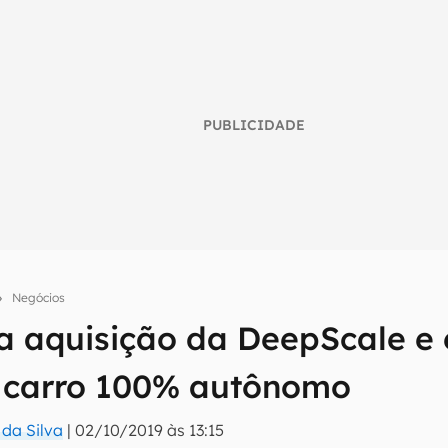
PUBLICIDADE
Negócios
ha aquisição da DeepScale e 
umo inteligente do mundo tech!
r carro 100% autônomo
tter do Canaltech e receba notícias e reviews sobre tecnologia 
 da Silva
|
02/10/2019 às 13:15