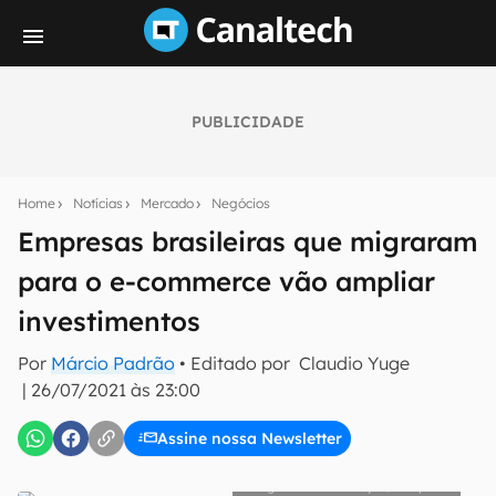
PUBLICIDADE
Seu resumo inteligente do mundo tech!
Assine a newsletter do Canaltech e receba
Home
Notícias
Mercado
Negócios
notícias e reviews sobre tecnologia em primeira
mão.
Empresas brasileiras que migraram
para o e-commerce vão ampliar
E-mail
investimentos
Por
Márcio Padrão
• Editado por
Claudio Yuge
inscreva-se
|
26/07/2021 às 23:00
Assine nossa Newsletter
Confirmo que li, aceito e concordo com os
Termos de
Uso e Política de Privacidade do Canaltech.
Marvin Meyer/Unsplash