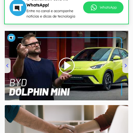
WhatsApp!
WhatsApp
Entre no canal e acompanhe
notícias e dicas de tecnologia
00:00
/
04:07