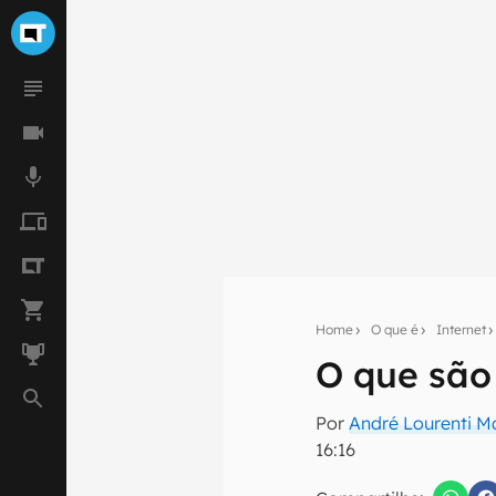
Home
O que é
Internet
O que sã
Seu res
Por
André Lourenti 
Assine a newsle
16:16
mão.