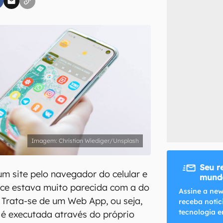
inscreva-se
li, aceito e concordo com os
Termos de Uso e Política de Privacidade do Ca
Christian Wiediger/Unsplash
Seu r
um site pelo navegador do celular e
mundo
ace estava muito parecida com a do
Assine a new
? Trata-se de um Web App, ou seja,
receba notíc
tecnologia e
é executada através do próprio