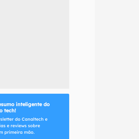
naltech.
esumo inteligente do
 tech!
sletter do Canaltech e
ias e reviews sobre
m primeira mão.