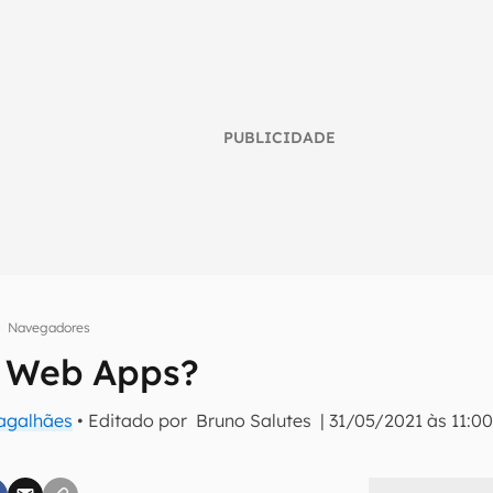
PUBLICIDADE
Navegadores
o Web Apps?
umo inteligente do mundo tech!
Magalhães
• Editado por
Bruno Salutes
|
31/05/2021 às 11:0
tter do Canaltech e receba notícias e reviews sobre tecnologia 