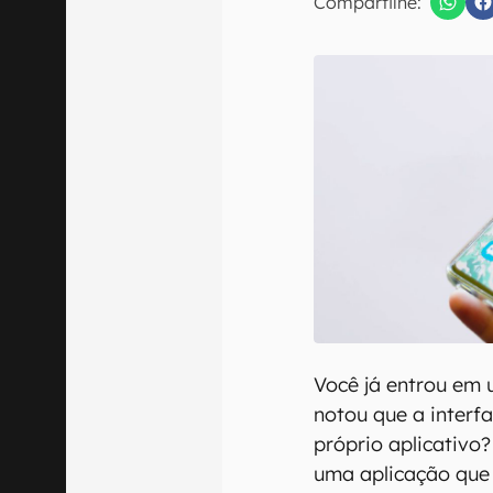
Compartilhe:
E-mail
Confirmo que 
Você já entrou em 
notou que a interf
próprio aplicativo
uma aplicação que 