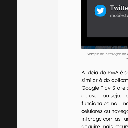
Exemplo de instalação do
M
A ideia do PWA é d
similar à do aplic
Google Play Store
de uso – ou seja, d
funciona como uma
celulares ou naveg
interage com as fu
adquire mais recur