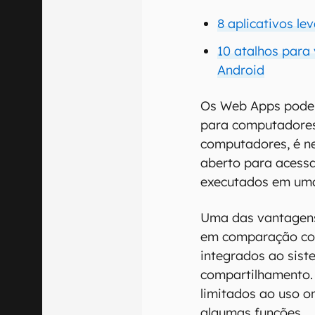
8 aplicativos l
10 atalhos para v
Android
Os Web Apps pode
para computadores 
computadores, é n
aberto para acessa
executados em uma
Uma das vantagens
em comparação com
integrados ao siste
compartilhamento. 
limitados ao uso 
algumas funções.