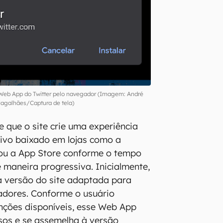
 Web App do Twitter pelo navegador (Imagem: André
agalhães/Captura de tela)
e que o site crie uma experiência
ativo baixado em lojas como a
 ou a App Store conforme o tempo
e maneira progressiva. Inicialmente,
 versão do site adaptada para
adores. Conforme o usuário
nções disponíveis, esse Web App
sos e se assemelha à versão