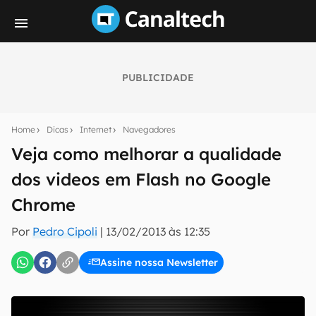
PUBLICIDADE
Seu resumo inteligente do mundo tech!
Assine a newsletter do Canaltech e receba
Home
Dicas
Internet
Navegadores
notícias e reviews sobre tecnologia em primeira
mão.
Veja como melhorar a qualidade
dos videos em Flash no Google
E-mail
Chrome
Por
Pedro Cipoli
|
13/02/2013 às 12:35
inscreva-se
Assine nossa Newsletter
Confirmo que li, aceito e concordo com os
Termos de
Uso e Política de Privacidade do Canaltech.