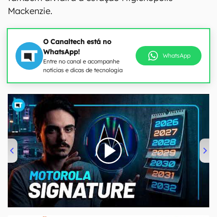
Mackenzie.
O Canaltech está no
WhatsApp!
WhatsApp
Entre no canal e acompanhe
notícias e dicas de tecnologia
00:00
/
20:46