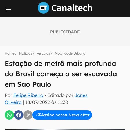
PUBLICIDADE
Seu resumo inteligente do mundo tech!
Assine a newsletter do Canaltech e receba
Home
Notícias
Veículos
Mobilidade Urbana
notícias e reviews sobre tecnologia em primeira
mão.
Estação de metrô mais profunda
do Brasil começa a ser escavada
E-mail
em São Paulo
Por
Felipe Ribeiro
• Editado por
Jones
inscreva-se
Oliveira
|
18/07/2022 às 11:30
Assine nossa Newsletter
Confirmo que li, aceito e concordo com os
Termos de
Uso e Política de Privacidade do Canaltech.