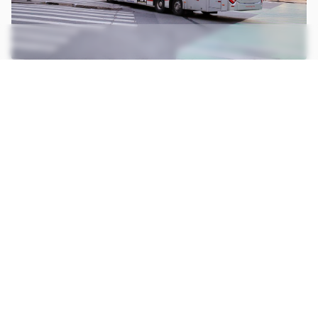
Nos centros urbanos os carregadores pantográficos são mais comuns,
como em São Paulo (Imagem: Divulgação/Trolebus)
CONTINUA APÓS A PUBLICIDADE