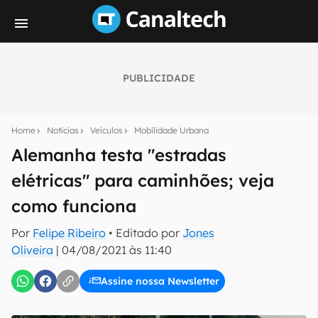
PUBLICIDADE
Seu resumo inteligente do mundo tech!
Assine a newsletter do Canaltech e receba
Home
Notícias
Veículos
Mobilidade Urbana
notícias e reviews sobre tecnologia em primeira
mão.
Alemanha testa "estradas
elétricas" para caminhões; veja
E-mail
como funciona
Por
Felipe Ribeiro
• Editado por
Jones
inscreva-se
Oliveira
|
04/08/2021 às 11:40
Assine nossa Newsletter
Confirmo que li, aceito e concordo com os
Termos de
Uso e Política de Privacidade do Canaltech.