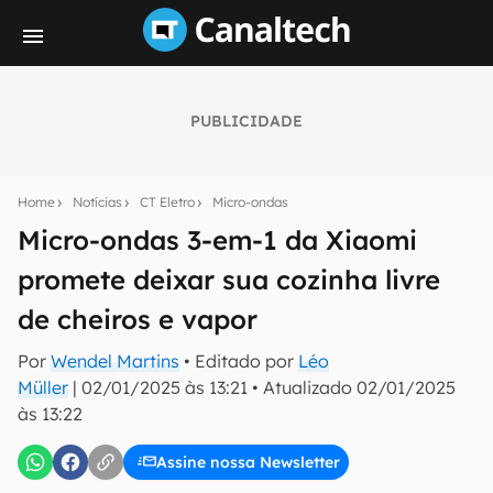
PUBLICIDADE
Seu resumo inteligente do mundo tech!
Assine a newsletter do Canaltech e receba
Home
Notícias
CT Eletro
Micro-ondas
notícias e reviews sobre tecnologia em primeira
mão.
Micro-ondas 3-em-1 da Xiaomi
promete deixar sua cozinha livre
E-mail
de cheiros e vapor
Por
Wendel Martins
• Editado por
Léo
inscreva-se
Müller
|
02/01/2025 às 13:21
•
Atualizado
02/01/2025
às 13:22
Confirmo que li, aceito e concordo com os
Termos de
Uso e Política de Privacidade do Canaltech.
Assine nossa Newsletter