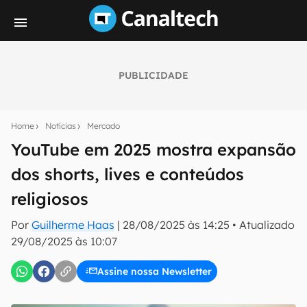
PUBLICIDADE
Seu resumo inteligente do mundo tech!
Assine a newsletter do Canaltech e receba
Home
Notícias
Mercado
notícias e reviews sobre tecnologia em primeira
mão.
YouTube em 2025 mostra expansão
dos shorts, lives e conteúdos
E-mail
religiosos
Por
Guilherme Haas
|
28/08/2025 às 14:25
•
Atualizado
inscreva-se
29/08/2025 às 10:07
Assine nossa Newsletter
Confirmo que li, aceito e concordo com os
Termos de
Uso e Política de Privacidade do Canaltech.