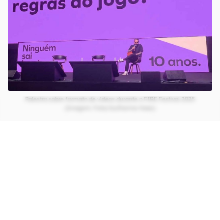
Palestra sobre formato de vídeos durante o FIRE Festival 2025
(Imagem: Foto/Guilherme Haas)
Paralelamente, conteúdos com mais de uma
hora também ampliaram presença, em especial
após a pandemia, quando houve crescimento de
transmissões ao vivo e, mais recentemente, do
consumo de vídeos em telas de TV conectadas.
CONTINUA APÓS A PUBLICIDADE