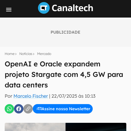
PUBLICIDADE
Seu resumo inteligente do mundo tech!
Assine a newsletter do Canaltech e receba
Home
Notícias
Mercado
notícias e reviews sobre tecnologia em primeira
mão.
OpenAI e Oracle expandem
projeto Stargate com 4,5 GW para
E-mail
data centers
Por
Marcelo Fischer
|
22/07/2025 às 10:13
inscreva-se
Assine nossa Newsletter
Confirmo que li, aceito e concordo com os
Termos de
Uso e Política de Privacidade do Canaltech.