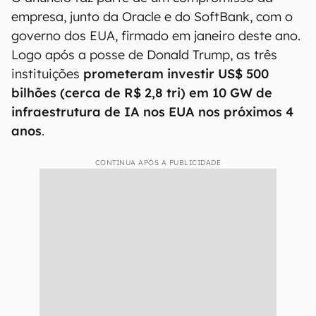
operar os 4,5 GW adicionais de capacidade aos
data centers
vai gerar mais de 100 mil
empregos
de construção e operação nos EUA”,
afirmou a OpenAI em comunicado.
IA e o governo dos EUA
O anúncio faz parte de um compromisso da
empresa, junto da Oracle e do SoftBank, com o
governo dos EUA, firmado em janeiro deste ano.
Logo após a posse de Donald Trump, as três
instituições
prometeram investir US$ 500
bilhões (cerca de R$ 2,8 tri) em 10 GW de
infraestrutura de IA nos EUA nos próximos 4
anos
.