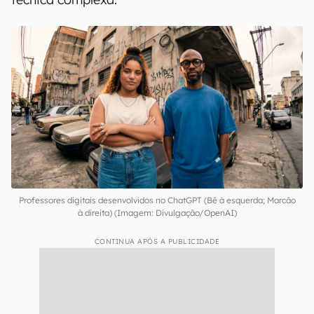
O treinamento apresenta um formato conduzido
por professores digitais chamados
Bê e
Marcão
, que foram desenvolvidos por meio do
ChatGPT. Os avatares foram criados por
profissionais de diferentes comunidades para
garantir conexão sociocultural e traduzir
conceitos da tecnologia sem o uso de linguagem
técnica complexa.