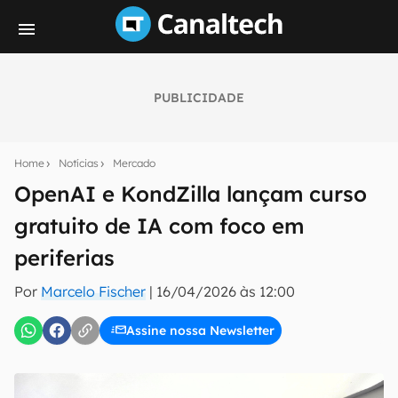
PUBLICIDADE
Seu resumo inteligente do mundo tech!
Assine a newsletter do Canaltech e receba
Home
Notícias
Mercado
notícias e reviews sobre tecnologia em primeira
mão.
OpenAI e KondZilla lançam curso
gratuito de IA com foco em
E-mail
periferias
Por
Marcelo Fischer
|
16/04/2026 às 12:00
inscreva-se
Assine nossa Newsletter
Confirmo que li, aceito e concordo com os
Termos de
Uso e Política de Privacidade do Canaltech.