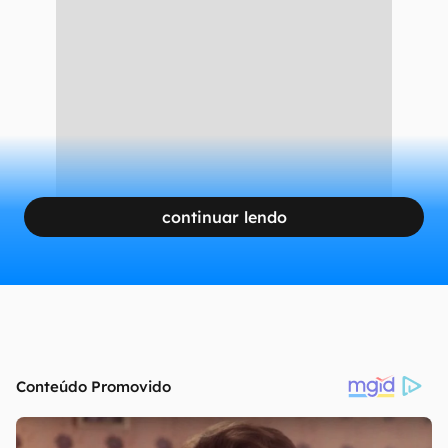
Professores digitais desenvolvidos no ChatGPT (Bê à esquerda; Marcão
à direita) (Imagem: Divulgação/OpenAI)
CONTINUA APÓS A PUBLICIDADE