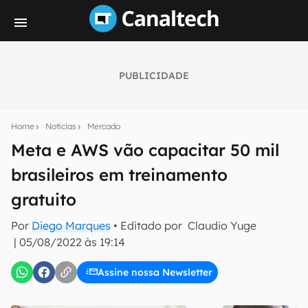
PUBLICIDADE
Seu resumo inteligente do mundo tech!
Assine a newsletter do Canaltech e receba
Home
Notícias
Mercado
notícias e reviews sobre tecnologia em primeira
mão.
Meta e AWS vão capacitar 50 mil
brasileiros em treinamento
E-mail
gratuito
Por
Diego Marques
• Editado por
Claudio Yuge
inscreva-se
|
05/08/2022 às 19:14
Assine nossa Newsletter
Confirmo que li, aceito e concordo com os
Termos de
Uso e Política de Privacidade do Canaltech.