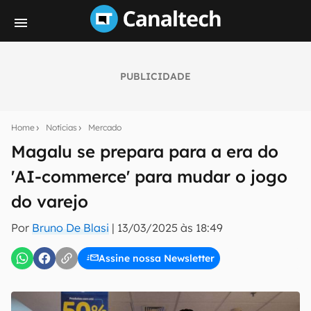
PUBLICIDADE
Seu resumo inteligente do mundo tech!
Assine a newsletter do Canaltech e receba
Home
Notícias
Mercado
notícias e reviews sobre tecnologia em primeira
mão.
Magalu se prepara para a era do
'AI-commerce' para mudar o jogo
E-mail
do varejo
Por
Bruno De Blasi
|
13/03/2025 às 18:49
inscreva-se
Assine nossa Newsletter
Confirmo que li, aceito e concordo com os
Termos de
Uso e Política de Privacidade do Canaltech.