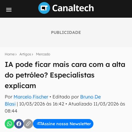
PUBLICIDADE
Seu resumo inteligente do mundo tech!
Assine a newsletter do Canaltech e receba
Home
Artigos
Mercado
notícias e reviews sobre tecnologia em primeira
mão.
IA pode ficar mais cara com a alta
do petróleo? Especialistas
E-mail
explicam
Por
Marcelo Fischer
• Editado por
Bruno De
inscreva-se
Blasi
|
10/03/2026 às 16:42
•
Atualizado
11/03/2026 às
08:44
Confirmo que li, aceito e concordo com os
Termos de
Uso e Política de Privacidade do Canaltech.
Assine nossa Newsletter