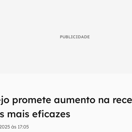
PUBLICIDADE
ejo promete aumento na rece
umo inteligente do mundo tech!
tter do Canaltech e receba notícias e reviews sobre tecnologia 
s mais eficazes
2025 às 17:05