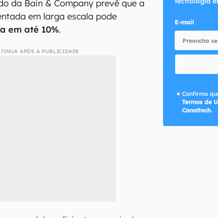
tecnologia e
do da Bain & Company prevê que a
entada em larga escala pode
E-mail
ta em até 10%
.
TINUA APÓS A PUBLICIDADE
Confirmo que
Termos de U
Canaltech.