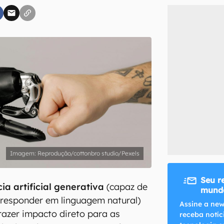
inscreva-se
li, aceito e concordo com os
Termos de Uso e Política de Privacidade do Ca
Reprodução/cottonbro studio/Pexels
Seu r
ia artificial generativa
(capaz de
mundo
 responder em linguagem natural)
Assine a new
trazer impacto direto para as
receba notíc