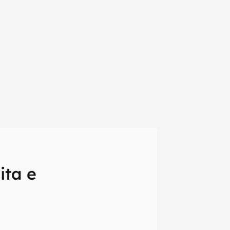
ita e
em primeira