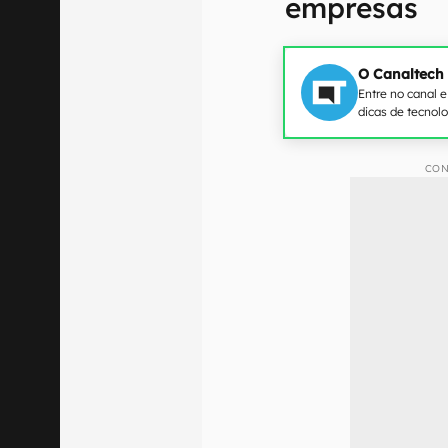
empresas
O Canaltech
Entre no canal 
dicas de tecnol
CON