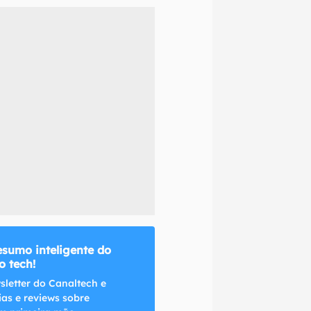
naltech.
esumo inteligente do
 tech!
sletter do Canaltech e
ias e reviews sobre