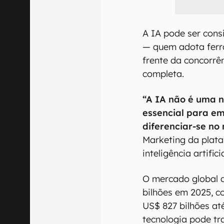
A IA pode ser cons
— quem adota ferr
frente da concorrê
completa.
“A IA não é uma 
essencial para e
diferenciar-se no
Marketing da plat
inteligência artifici
O mercado global d
bilhões em 2025, c
US$ 827 bilhões at
tecnologia pode tra