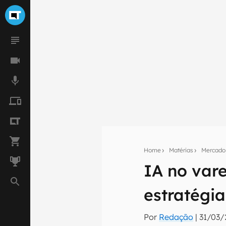
Home
Matérias
Mercado
IA no var
Seu res
Assine a newsle
estratégia
mão.
E-mail
Por
Redação
|
31/03/