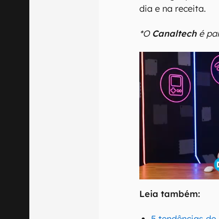
dia e na receita.
*O
Canaltech
é par
Leia também:
5 tendências d