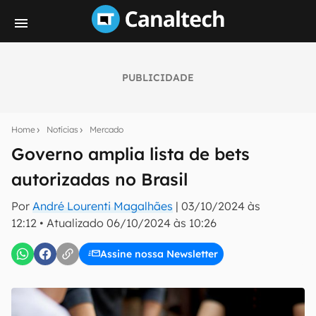
PUBLICIDADE
Seu resumo inteligente do mundo tech!
Assine a newsletter do Canaltech e receba
Home
Notícias
Mercado
notícias e reviews sobre tecnologia em primeira
mão.
Governo amplia lista de bets
autorizadas no Brasil
E-mail
Por
André Lourenti Magalhães
|
03/10/2024 às
12:12
•
Atualizado
06/10/2024 às 10:26
inscreva-se
Assine nossa Newsletter
Confirmo que li, aceito e concordo com os
Termos de
Uso e Política de Privacidade do Canaltech.