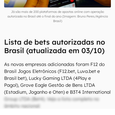
Já são mais de 200 plataformas de apostas online com operação
autorizada no Brasil até o final do ano (Imagem: Bruno Peres/Agência
Brasil)
Lista de bets autorizadas no
Brasil (atualizada em 03/10)
As novas empresas adicionadas foram F12 do
Brasil Jogos Eletrônicos (F12.bet, Luva.bet e
Brasil bet), Lucky Gaming LTDA (4Play e
Pagol), Grove Eagle Gestão de Bens LTDA
(Estadium, Joganho e Oten) e B3T4 International
Group LTDA (Bet4). Veja a lista completa no
âmbito nacional: