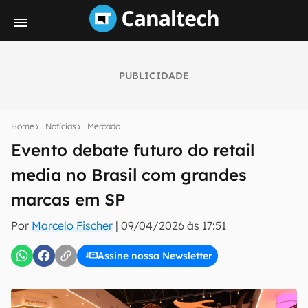
PUBLICIDADE
Seu resumo inteligente do mundo tech!
Assine a newsletter do Canaltech e receba
Home
Notícias
Mercado
notícias e reviews sobre tecnologia em primeira
mão.
Evento debate futuro do retail
media no Brasil com grandes
E-mail
marcas em SP
Por
Marcelo Fischer
|
09/04/2026 às 17:51
inscreva-se
Assine nossa Newsletter
Confirmo que li, aceito e concordo com os
Termos de
Uso e Política de Privacidade do Canaltech.