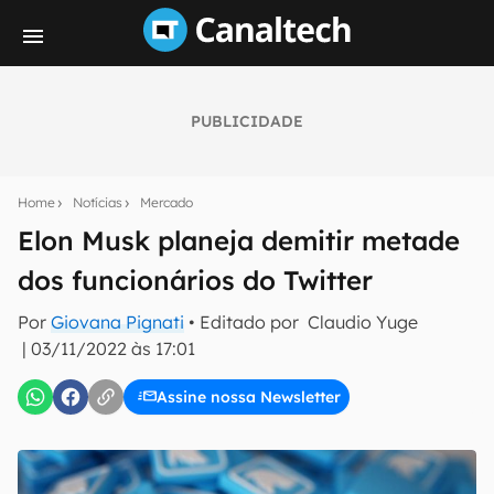
PUBLICIDADE
Seu resumo inteligente do mundo tech!
Assine a newsletter do Canaltech e receba
Home
Notícias
Mercado
notícias e reviews sobre tecnologia em primeira
mão.
Elon Musk planeja demitir metade
dos funcionários do Twitter
E-mail
Por
Giovana Pignati
• Editado por
Claudio Yuge
|
03/11/2022 às 17:01
inscreva-se
Assine nossa Newsletter
Confirmo que li, aceito e concordo com os
Termos de
Uso e Política de Privacidade do Canaltech.