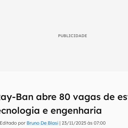
PUBLICIDADE
ay-Ban abre 80 vagas de e
umo inteligente do mundo tech!
ecnologia e engenharia
tter do Canaltech e receba notícias e reviews sobre tecnologia 
 Editado por
Bruno De Blasi
|
23/11/2025 às 07:00