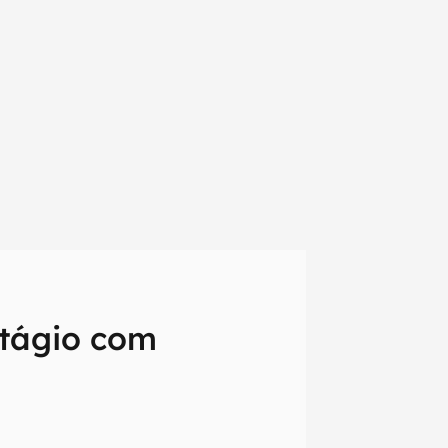
stágio com
em primeira