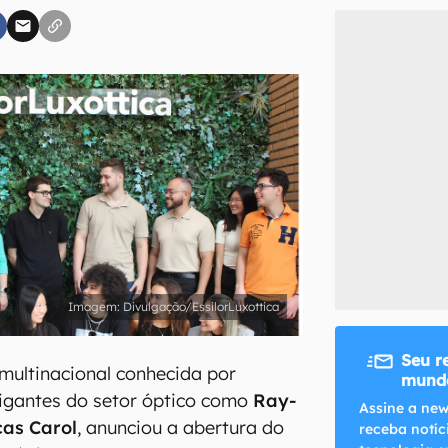
inscreva-se
li, aceito e concordo com os
Termos de Uso e Política de Privacidade do Ca
Divulgação/EssilorLuxottica
Seu r
 multinacional conhecida por
mundo
gigantes do setor óptico como
Ray-
Assine a new
cas Carol
, anunciou a abertura do
receba notíc