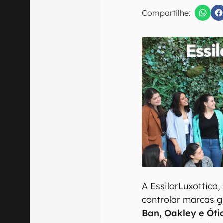
E-mail
Compartilhe:
Confirmo que 
A EssilorLuxottica,
controlar marcas 
Ban, Oakley e Óti