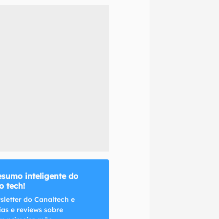
naltech.
esumo inteligente do
 tech!
sletter do Canaltech e
ias e reviews sobre