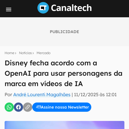
PUBLICIDADE
Seu resumo inteligente do mundo tech!
Assine a newsletter do Canaltech e receba
Home
Notícias
Mercado
notícias e reviews sobre tecnologia em primeira
mão.
Disney fecha acordo com a
OpenAI para usar personagens da
E-mail
marca em vídeos de IA
Por
André Lourenti Magalhães
|
11/12/2025 às 12:01
inscreva-se
Assine nossa Newsletter
Confirmo que li, aceito e concordo com os
Termos de
Uso e Política de Privacidade do Canaltech.