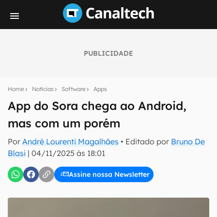
PUBLICIDADE
Seu resumo inteligente do mundo tech!
Assine a newsletter do Canaltech e receba
Home
Notícias
Software
Apps
notícias e reviews sobre tecnologia em primeira
mão.
App do Sora chega ao Android,
mas com um porém
E-mail
Por
André Lourenti Magalhães
• Editado por
Bruno De
Blasi
|
04/11/2025 às 18:01
inscreva-se
Assine nossa Newsletter
Confirmo que li, aceito e concordo com os
Termos de
Uso e Política de Privacidade do Canaltech.