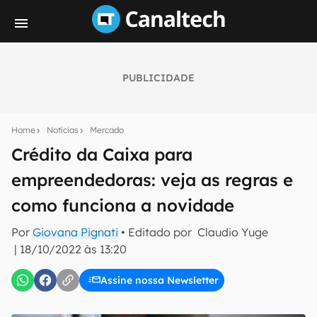
PUBLICIDADE
Seu resumo inteligente do mundo tech!
Assine a newsletter do Canaltech e receba
Home
Notícias
Mercado
notícias e reviews sobre tecnologia em primeira
mão.
Crédito da Caixa para
empreendedoras: veja as regras e
E-mail
como funciona a novidade
Por
Giovana Pignati
• Editado por
Claudio Yuge
inscreva-se
|
18/10/2022 às 13:20
Assine nossa Newsletter
Confirmo que li, aceito e concordo com os
Termos de
Uso e Política de Privacidade do Canaltech.