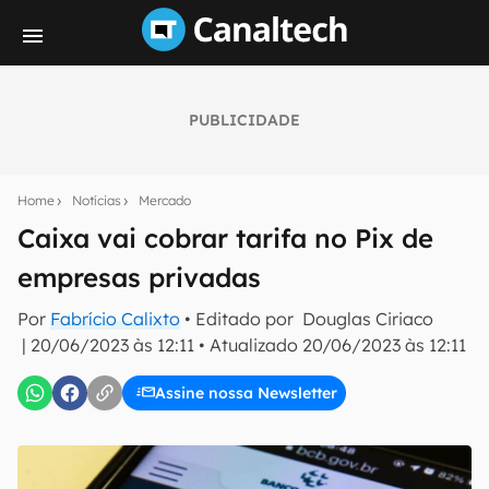
PUBLICIDADE
Seu resumo inteligente do mundo tech!
Assine a newsletter do Canaltech e receba
Home
Notícias
Mercado
notícias e reviews sobre tecnologia em primeira
mão.
Caixa vai cobrar tarifa no Pix de
empresas privadas
E-mail
Por
Fabrício Calixto
• Editado por
Douglas Ciriaco
|
20/06/2023 às 12:11
•
Atualizado
20/06/2023 às 12:11
inscreva-se
Assine nossa Newsletter
Confirmo que li, aceito e concordo com os
Termos de
Uso e Política de Privacidade do Canaltech.