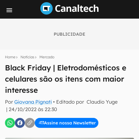
PUBLICIDADE
Seu resumo inteligente do mundo tech!
Assine a newsletter do Canaltech e receba
Home
Notícias
Mercado
notícias e reviews sobre tecnologia em primeira
mão.
Black Friday | Eletrodomésticos e
celulares são os itens com maior
E-mail
interesse
Por
Giovana Pignati
• Editado por
Claudio Yuge
inscreva-se
|
24/10/2022 às 22:30
Assine nossa Newsletter
Confirmo que li, aceito e concordo com os
Termos de
Uso e Política de Privacidade do Canaltech.