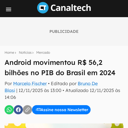
PUBLICIDADE
Seu resumo inteligente do mundo tech!
Assine a newsletter do Canaltech e receba
Home
Notícias
Mercado
notícias e reviews sobre tecnologia em primeira
mão.
Android movimentou R$ 56,2
bilhões no PIB do Brasil em 2024
E-mail
Por
Marcelo Fischer
• Editado por
Bruno De
Blasi
|
12/11/2025 às 13:00
•
Atualizado
12/11/2025 às
14:06
inscreva-se
Assine nossa Newsletter
Confirmo que li, aceito e concordo com os
Termos de
Uso e Política de Privacidade do Canaltech.