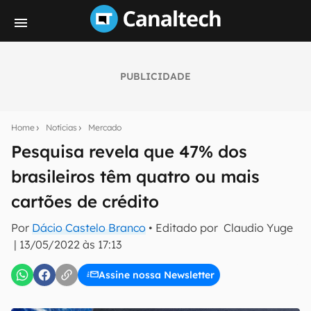
PUBLICIDADE
Seu resumo inteligente do mundo tech!
Assine a newsletter do Canaltech e receba
Home
Notícias
Mercado
notícias e reviews sobre tecnologia em primeira
mão.
Pesquisa revela que 47% dos
brasileiros têm quatro ou mais
E-mail
cartões de crédito
Por
Dácio Castelo Branco
• Editado por
Claudio Yuge
inscreva-se
|
13/05/2022 às 17:13
Assine nossa Newsletter
Confirmo que li, aceito e concordo com os
Termos de
Uso e Política de Privacidade do Canaltech.