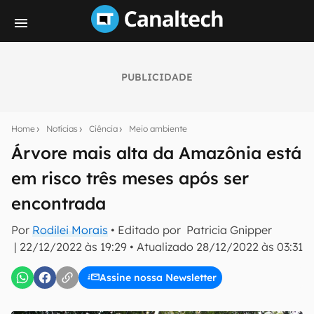
PUBLICIDADE
Seu resumo inteligente do mundo tech!
Assine a newsletter do Canaltech e receba
Home
Notícias
Ciência
Meio ambiente
notícias e reviews sobre tecnologia em primeira
mão.
Árvore mais alta da Amazônia está
em risco três meses após ser
E-mail
encontrada
Por
Rodilei Morais
• Editado por
Patricia Gnipper
inscreva-se
|
22/12/2022 às 19:29
•
Atualizado
28/12/2022 às 03:31
Assine nossa Newsletter
Confirmo que li, aceito e concordo com os
Termos de
Uso e Política de Privacidade do Canaltech.