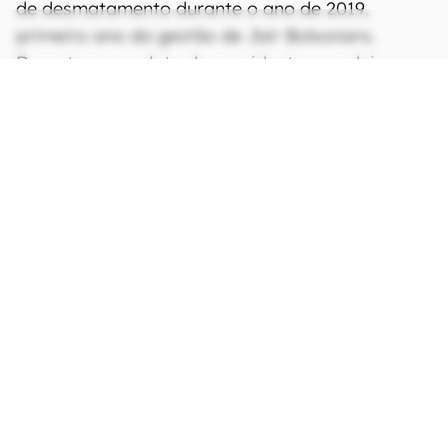
de desmatamento durante o ano de 2019,
primeiro ano da gestão de Jair Bolsonaro.
Durante o mandato do presidente, que deixa o
Palácio do Planalto em menos de dez dias, a
taxa de desmatamento na Amazônia subiu 73%,
de acordo com dados do INPE.
CONTINUA APÓS A PUBLICIDADE