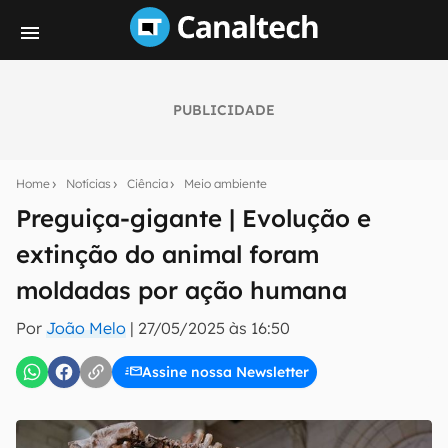
PUBLICIDADE
Seu resumo inteligente do mundo tech!
Assine a newsletter do Canaltech e receba
Home
Notícias
Ciência
Meio ambiente
notícias e reviews sobre tecnologia em primeira
mão.
Preguiça-gigante | Evolução e
extinção do animal foram
E-mail
moldadas por ação humana
Por
João Melo
|
27/05/2025 às 16:50
inscreva-se
Assine nossa Newsletter
Confirmo que li, aceito e concordo com os
Termos de
Uso e Política de Privacidade do Canaltech.