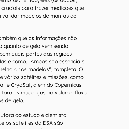
remotas. "Então, eles (os dados)
cruciais para trazer medições que
 validar modelos de mantas de
 também que as informações não
 quanto de gelo vem sendo
bém quais partes das regiões
das e como. "Ambos são essenciais
melhorar os modelos", completa. O
 vários satélites e missões, como
sat e CryoSat, além do Copernicus
nitora as mudanças no volume, fluxo
s de gelo.
utora do estudo e cientista
ue os satélites da ESA são