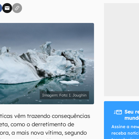
inscreva-se
li, aceito e concordo com os
Termos de Uso e Política de Privacidade do Ca
Foto: I. Joughin
Seu r
ticas vêm trazendo consequências
mundo
eta, como o derretimento de
Assine a new
gora, a mais nova vítima, segundo
receba notíc