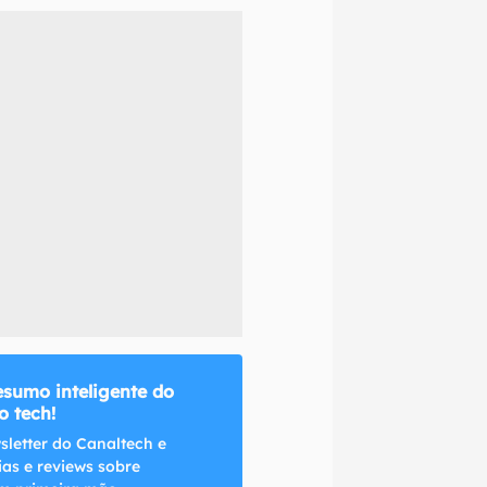
naltech.
esumo inteligente do
 tech!
sletter do Canaltech e
ias e reviews sobre