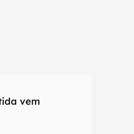
tida vem
em primeira