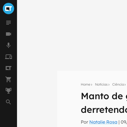
Home
Notícias
Ciência
Seu res
Manto de 
Assine a newsle
derretend
mão.
E-mail
Por
Natalie Rosa
|
09