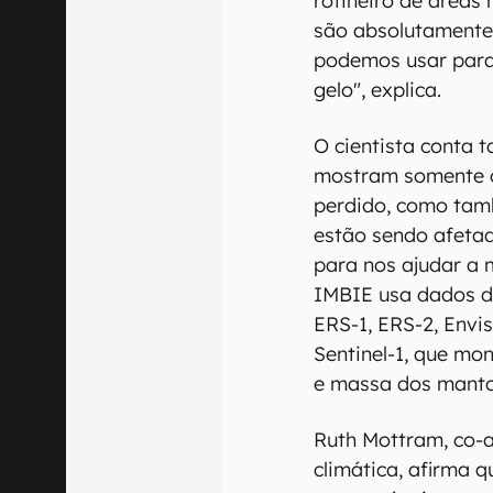
rotineiro de áreas 
são absolutamente 
podemos usar para
gelo", explica.
O cientista conta
mostram somente o
perdido, como tam
estão sendo afeta
para nos ajudar a 
IMBIE usa dados de
ERS-1, ERS-2, Envi
Sentinel-1, que mo
e massa dos manto
Ruth Mottram, co-a
climática, afirma q