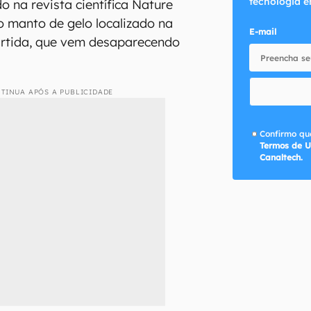
tecnologia e
o na revista científica Nature
o manto de gelo localizado na
E-mail
ártida, que vem desaparecendo
TINUA APÓS A PUBLICIDADE
Confirmo que
Termos de U
Canaltech.