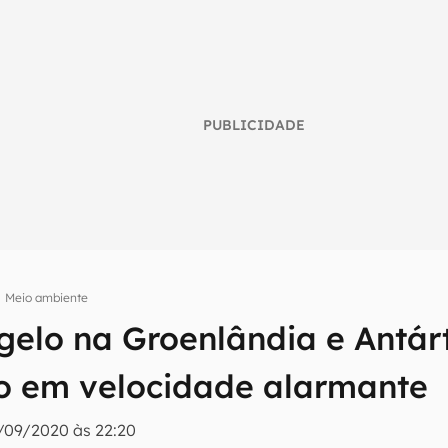
PUBLICIDADE
Meio ambiente
umo inteligente do mundo tech!
gelo na Groenlândia e Antár
tter do Canaltech e receba notícias e reviews sobre tecnologia 
o em velocidade alarmante
/09/2020 às 22:20