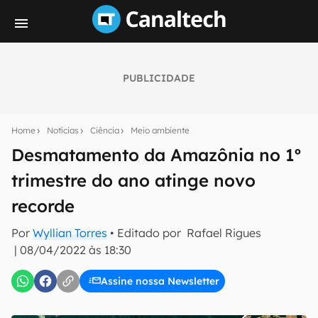
PUBLICIDADE
Seu resumo inteligente do mundo tech!
Assine a newsletter do Canaltech e receba
Home
Notícias
Ciência
Meio ambiente
notícias e reviews sobre tecnologia em primeira
mão.
Desmatamento da Amazônia no 1º
trimestre do ano atinge novo
E-mail
recorde
Por
Wyllian Torres
• Editado por
Rafael Rigues
inscreva-se
|
08/04/2022 às 18:30
Assine nossa Newsletter
Confirmo que li, aceito e concordo com os
Termos de
Uso e Política de Privacidade do Canaltech.