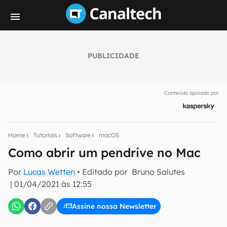
PUBLICIDADE
Seu resumo inteligente do mundo tech!
Assine a newsletter do Canaltech e receba
Conteúdo apoiado por
notícias e reviews sobre tecnologia em primeira
mão.
E-mail
Home
Tutoriais
Software
macOS
Como abrir um pendrive no Mac
Por
Lucas Wetten
• Editado por
Bruno Salutes
inscreva-se
|
01/04/2021 às 12:55
Confirmo que li, aceito e concordo com os
Termos de
Assine nossa Newsletter
Uso e Política de Privacidade do Canaltech.