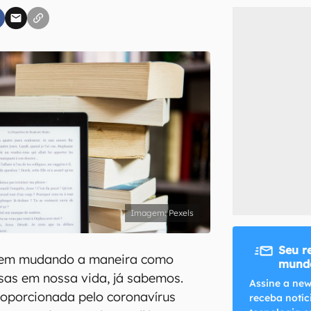
inscreva-se
li, aceito e concordo com os
Termos de Uso e Política de Privacidade do Ca
Pexels
Seu r
 vem mudando a maneira como
mundo
sas em nossa vida, já sabemos.
Assine a new
oporcionada pelo coronavírus
receba notíc