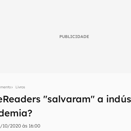
PUBLICIDADE
nimento
Livros
Readers "salvaram" a indústr
umo inteligente do mundo tech!
ndemia?
tter do Canaltech e receba notícias e reviews sobre tecnologia 
2/10/2020 às 16:00