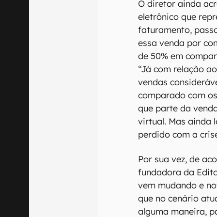
O diretor ainda ac
eletrônico que rep
faturamento, pass
essa venda por com
de 50% em compar
“Já com relação a
vendas consideráve
comparado com os 
que parte da venda
virtual. Mas ainda
perdido com a cris
Por sua vez, de ac
fundadora da Editor
vem mudando e nov
que no cenário atu
alguma maneira, p