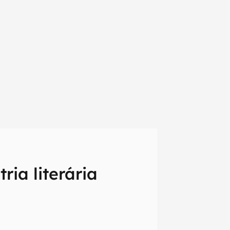
ia literária
em primeira