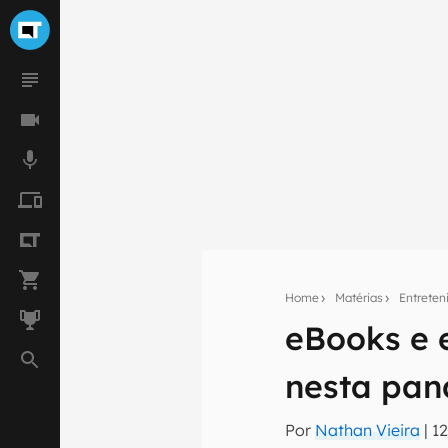
Home
Matérias
Entrete
eBooks e e
Seu res
nesta pa
Assine a newsle
mão.
Por
Nathan Vieira
|
1