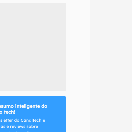
naltech.
esumo inteligente do
 tech!
sletter do Canaltech e
ias e reviews sobre