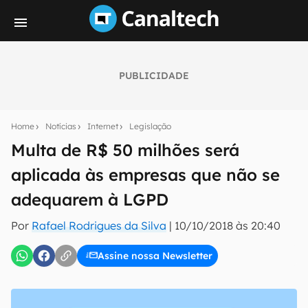
PUBLICIDADE
Seu resumo inteligente do mundo tech!
Assine a newsletter do Canaltech e receba
Home
Notícias
Internet
Legislação
notícias e reviews sobre tecnologia em primeira
mão.
Multa de R$ 50 milhões será
aplicada às empresas que não se
E-mail
adequarem à LGPD
Por
Rafael Rodrigues da Silva
|
10/10/2018 às 20:40
inscreva-se
Assine nossa Newsletter
Confirmo que li, aceito e concordo com os
Termos de
Uso e Política de Privacidade do Canaltech.