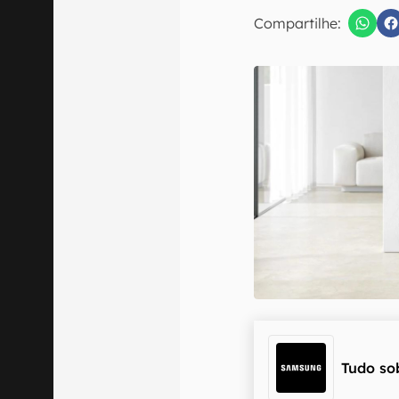
E-mail
Compartilhe:
Confirmo que 
Tudo so