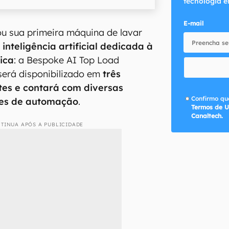
tecnologia e
E-mail
u sua primeira máquina de lavar
a
inteligência artificial dedicada à
tica
: a Bespoke AI Top Load
será disponibilizado em
três
tes e contará com diversas
Confirmo que
ntes de automação
.
Termos de U
Canaltech.
TINUA APÓS A PUBLICIDADE