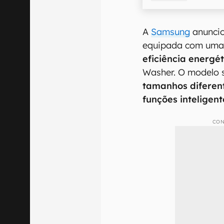
A
Samsung
anuncio
equipada com um
eficiência energé
Washer. O modelo 
tamanhos diferen
funções intelige
CON