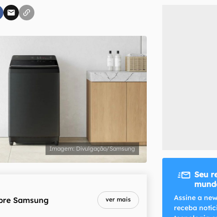
inscreva-se
li, aceito e concordo com os
Termos de Uso e Política de Privacidade do Ca
Divulgação/Samsung
Seu r
mundo
Assine a new
bre
Samsung
ver mais
receba notíc