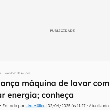
PUBLICIDADE
Lavadora de roupas
ança máquina de lavar com
umo inteligente do mundo tech!
r energia; conheça
tter do Canaltech e receba notícias e reviews sobre tecnologia 
• Editado por
Léo Müller
|
02/04/2025 às 11:27
•
Atualizado