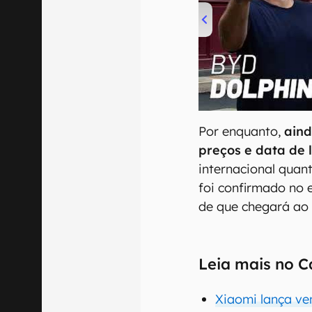
00:00
/
04:07
Por enquanto,
aind
preços e data de
internacional quant
foi confirmado no 
de que chegará ao 
Leia mais no C
Xiaomi lança ven