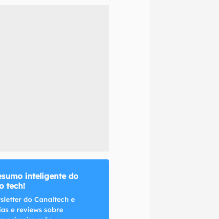
naltech.
esumo inteligente do
 tech!
sletter do Canaltech e
ias e reviews sobre