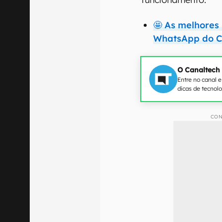
🤩 As melhores
WhatsApp do C
O Canaltech
Entre no canal 
dicas de tecnol
CON