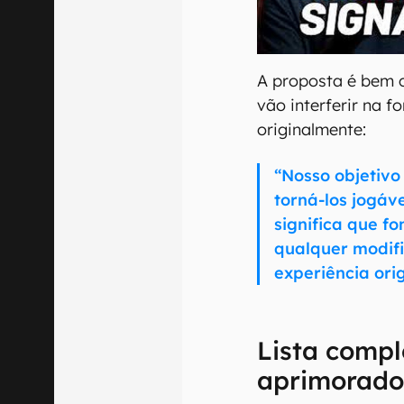
00:00
/
20:46
A proposta é bem c
vão interferir na 
originalmente:
“Nosso objetivo 
torná-los jogáv
significa que f
qualquer modif
experiência orig
Lista compl
aprimorado