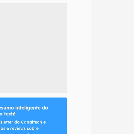
naltech.
esumo inteligente do
 tech!
sletter do Canaltech e
ias e reviews sobre