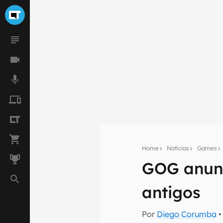
Home
Notícias
Games
GOG anunc
Seu res
antigos
Assine a newsle
mão.
Por
Diego Corumba
•