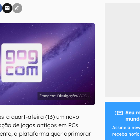
inscreva-se
li, aceito e concordo com os
Termos de Uso e Política de Privacidade do Ca
Divulgação/GOG
Seu r
sta quart-afeira (13) um novo
mundo
ação de jogos antigos em PCs
Assine a new
ente, a plataforma quer aprimorar
receba notíc