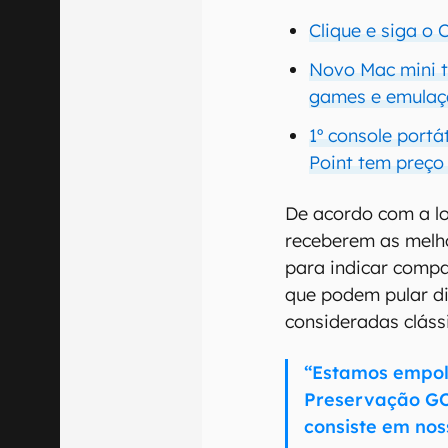
Clique e siga o
Novo Mac mini 
games e emula
1º console port
Point tem preço 
De acordo com a loj
receberem as melh
para indicar compa
que podem pular d
consideradas cláss
“Estamos empol
Preservação GO
consiste em no