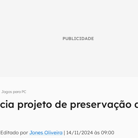
PUBLICIDADE
Jogos para PC
ia projeto de preservação 
umo inteligente do mundo tech!
tter do Canaltech e receba notícias e reviews sobre tecnologia 
 Editado por
Jones Oliveira
|
14/11/2024 às 09:00