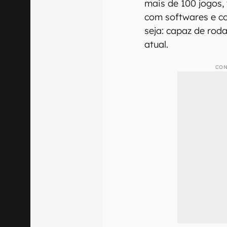
mais de 100 jogos,
com softwares e c
seja: capaz de ro
atual.
CON