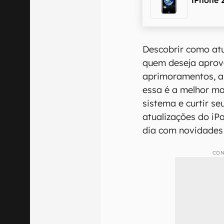
Descobrir como atu
quem deseja aprove
aprimoramentos, ap
essa é a melhor m
sistema e curtir seu
atualizações do i
dia com novidade
CON