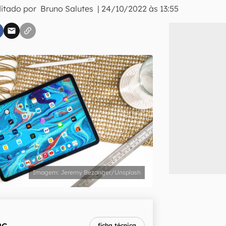
ditado por
Bruno Salutes
|
24/10/2022 às 13:55
inscreva-se
li, aceito e concordo com os
Termos de Uso e Política de Privacidade do Ca
Jeremy Bezanger/Unsplash
2G
ficha técnica