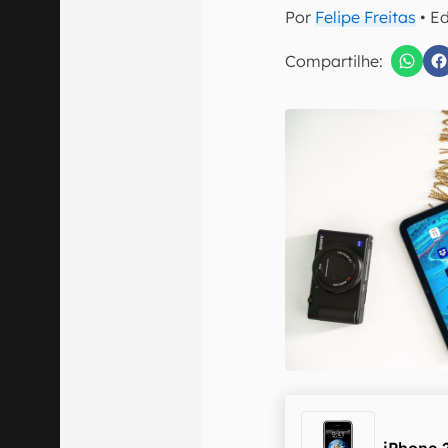
E-mail
Por
Felipe Freitas
• E
Compartilhe:
Confirmo que 
iPhone 