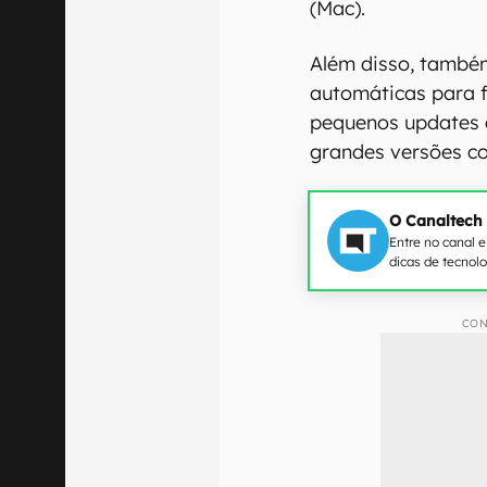
(Mac).
Além disso, também
automáticas para f
pequenos updates 
grandes versões co
O Canaltech
Entre no canal 
dicas de tecnol
CON