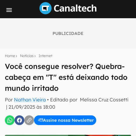
PUBLICIDADE
Seu resumo inteligente do mundo tech!
Assine a newsletter do Canaltech e receba
Home
Notícias
Internet
notícias e reviews sobre tecnologia em primeira
mão.
Você consegue resolver? Quebra-
cabeça em "T" está deixando todo
E-mail
mundo irritado
Por
Nathan Vieira
• Editado por
Melissa Cruz Cossetti
inscreva-se
|
21/09/2025 às 18:00
Assine nossa Newsletter
Confirmo que li, aceito e concordo com os
Termos de
Uso e Política de Privacidade do Canaltech.