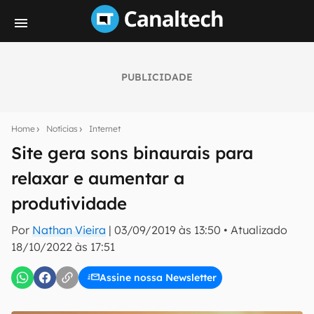
PUBLICIDADE
Seu resumo inteligente do mundo tech!
Assine a newsletter do Canaltech e receba
Home
Notícias
Internet
notícias e reviews sobre tecnologia em primeira
mão.
Site gera sons binaurais para
relaxar e aumentar a
E-mail
produtividade
Por
Nathan Vieira
|
03/09/2019 às 13:50
•
Atualizado
inscreva-se
18/10/2022 às 17:51
Assine nossa Newsletter
Confirmo que li, aceito e concordo com os
Termos de
Uso e Política de Privacidade do Canaltech.