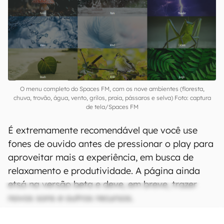
dos pássaros e da água. A combinação desses
três sons diferentes traz uma nova perspectiva
do ambiente a ser imaginado, com mais
informações e estímulos relaxantes. A
experiência de ouvir o som da chuva, por
exemplo, fica muito mais realista quando o
usuário dá play nos trovões também.
O menu completo do Spaces FM, com os nove ambientes (floresta,
chuva, trovão, água, vento, grilos, praia, pássaros e selva) Foto: captura
de tela/Spaces FM