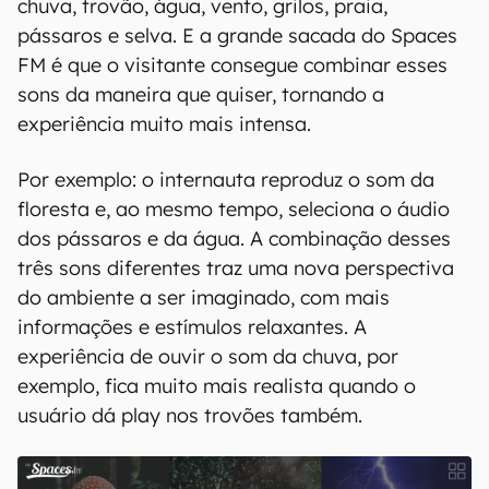
No entanto, o maior diferencial do site é a
possibilidade de acessar um menu com vários
outros ambientes e é aí que a mágica acontece.
Nessa seção, há mais nove opções: floresta,
chuva, trovão, água, vento, grilos, praia,
pássaros e selva. E a grande sacada do Spaces
FM é que o visitante consegue combinar esses
sons da maneira que quiser, tornando a
experiência muito mais intensa.
Por exemplo: o internauta reproduz o som da
floresta e, ao mesmo tempo, seleciona o áudio