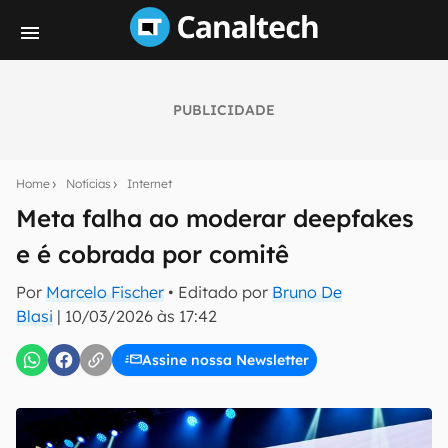
PUBLICIDADE
Seu resumo inteligente do mundo tech!
Assine a newsletter do Canaltech e receba
Home
Notícias
Internet
notícias e reviews sobre tecnologia em primeira
mão.
Meta falha ao moderar deepfakes
e é cobrada por comitê
E-mail
Por
Marcelo Fischer
• Editado por
Bruno De
Blasi
|
10/03/2026 às 17:42
inscreva-se
Assine nossa Newsletter
Confirmo que li, aceito e concordo com os
Termos de
Uso e Política de Privacidade do Canaltech.