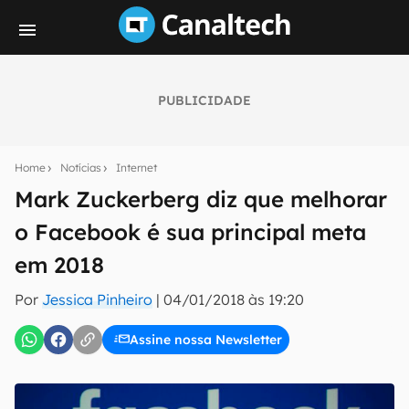
PUBLICIDADE
Seu resumo inteligente do mundo tech!
Assine a newsletter do Canaltech e receba
Home
Notícias
Internet
notícias e reviews sobre tecnologia em primeira
mão.
Mark Zuckerberg diz que melhorar
o Facebook é sua principal meta
E-mail
em 2018
Por
Jessica Pinheiro
|
04/01/2018 às 19:20
inscreva-se
Assine nossa Newsletter
Confirmo que li, aceito e concordo com os
Termos de
Uso e Política de Privacidade do Canaltech.