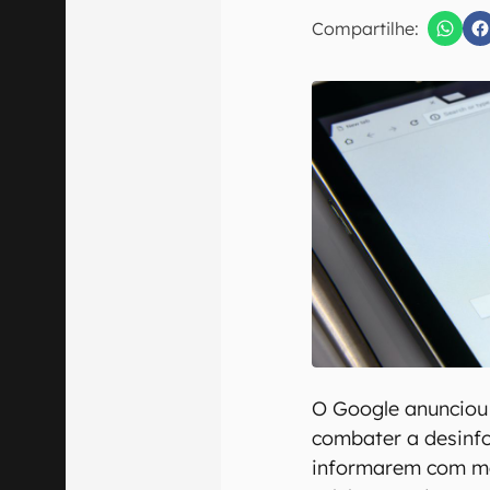
E-mail
Compartilhe:
Confirmo que 
O Google anunciou
combater a desinf
informarem com ma