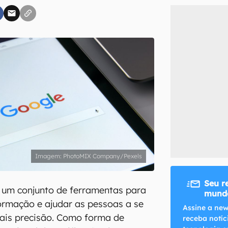
inscreva-se
li, aceito e concordo com os
Termos de Uso e Política de Privacidade do Ca
PhotoMIX Company/Pexels
Seu r
 um conjunto de ferramentas para
mundo
ormação e ajudar as pessoas a se
Assine a new
is precisão. Como forma de
receba notíc