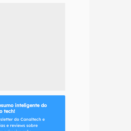
naltech.
esumo inteligente do
 tech!
sletter do Canaltech e
ias e reviews sobre