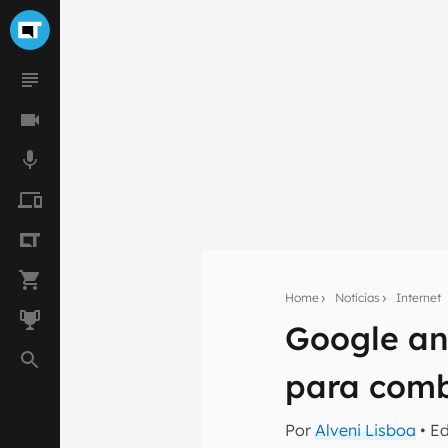
Home
Notícias
Internet
Google an
Seu res
para comb
Assine a newsle
mão.
Por
Alveni Lisboa
• E