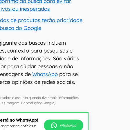
oritmo da busca para evitar
sivos ou inesperados
adas de produtos terão prioridade
 busca do Google
gigante das buscas incluem
tes, contexto para pesquisas e
dade de informações. São vários
or para ajudar pessoas a não
ensagens de
WhatsApp
para se
ras opiniões de redes sociais.
r sobre o assunto quando tiver mais informações
eis (Imagem: Reprodução/Google)
 está no WhatsApp!
WhatsApp
e acompanhe notícias e