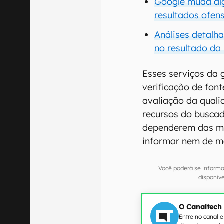
Google muda alg
resultados ofen
Análises detalh
no resultado da
Esses serviços da 
verificação de fon
avaliação da quali
recursos do buscad
dependerem das m
informar nem de me
Você poderá se informa
disponív
O Canaltech
Entre no canal 