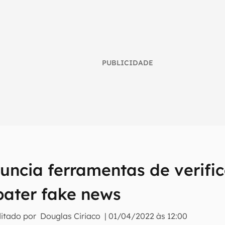
PUBLICIDADE
uncia ferramentas de verifi
umo inteligente do mundo tech!
ater fake news
tter do Canaltech e receba notícias e reviews sobre tecnologia 
ditado por
Douglas Ciriaco
|
01/04/2022 às 12:00