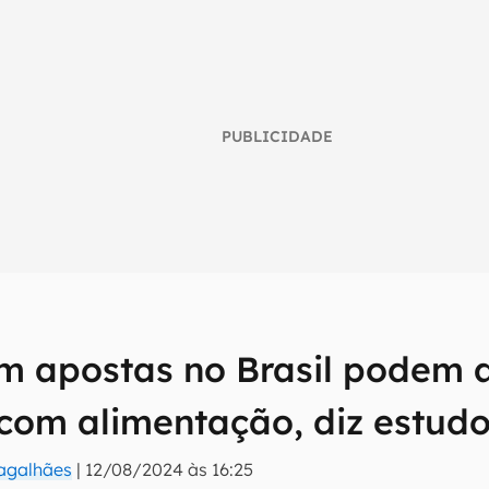
PUBLICIDADE
m apostas no Brasil podem a
umo inteligente do mundo tech!
com alimentação, diz estud
tter do Canaltech e receba notícias e reviews sobre tecnologia 
Magalhães
|
12/08/2024 às 16:25