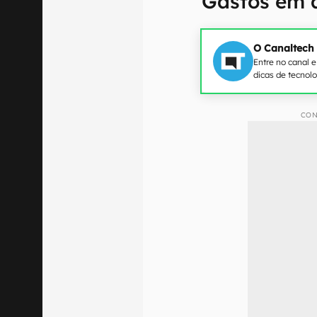
Gastos em 
O Canaltech
Entre no canal 
dicas de tecnol
CON