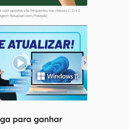
s com apostas são frequentes nas classes C, D e E
agem: Rawpixel.com/Freepik)
joga para ganhar