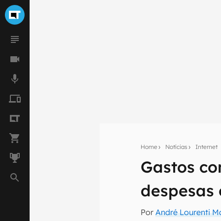
Home
Notícias
Internet
Gastos co
Seu res
despesas 
Assine a newsle
mão.
Por
André Lourenti 