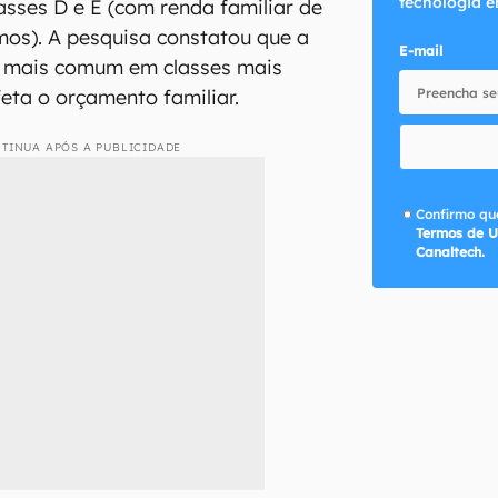
tecnologia e
asses D e E (com renda familiar de
imos). A pesquisa constatou que a
E-mail
é mais comum em classes mais
feta o orçamento familiar.
TINUA APÓS A PUBLICIDADE
Confirmo que
Termos de U
Canaltech.