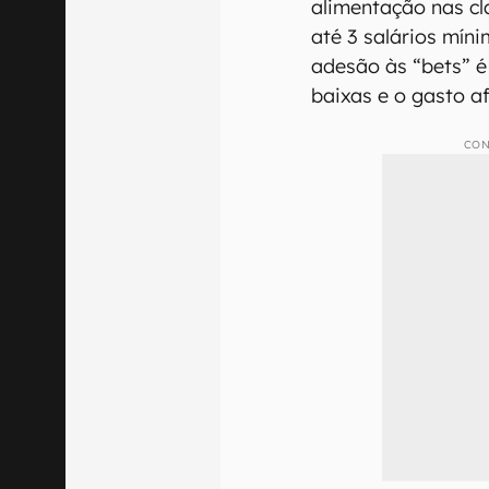
alimentação nas cl
até 3 salários mín
adesão às “bets” 
baixas e o gasto a
CON