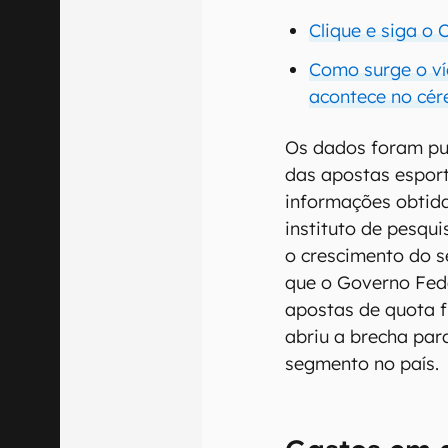
Clique e siga o
Como surge o ví
acontece no cér
Os dados foram pu
das apostas espor
informações obtida
instituto de pesqui
o crescimento do s
que o Governo Fede
apostas de quota f
abriu a brecha pa
segmento no país.