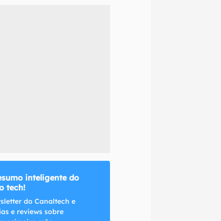
naltech.
esumo inteligente do
 tech!
sletter do Canaltech e
ias e reviews sobre