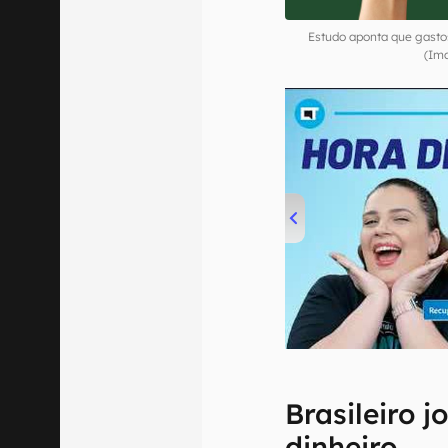
Estudo aponta que gasto
(Im
00:00
/
04:52
Brasileiro 
dinheiro