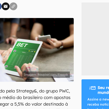
inscreva-se
li, aceito e concordo com os
Termos de Uso e Política de Privacidade do Ca
Rawpixel.com/Freepik
Seu r
do pela Strategy&, do grupo PWC,
mundo
o médio do brasileiro com apostas
Assine a new
egar a 5,5% do valor destinado à
receba notíc