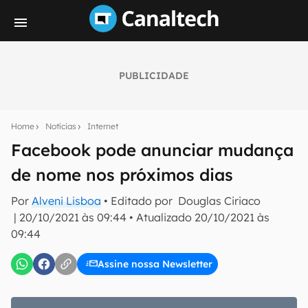
PUBLICIDADE
Seu resumo inteligente do mundo tech!
Assine a newsletter do Canaltech e receba
Home
Notícias
Internet
notícias e reviews sobre tecnologia em primeira
mão.
Facebook pode anunciar mudança
de nome nos próximos dias
E-mail
Por
Alveni Lisboa
• Editado por
Douglas Ciriaco
|
20/10/2021 às 09:44
•
Atualizado
20/10/2021 às
09:44
inscreva-se
Assine nossa Newsletter
Confirmo que li, aceito e concordo com os
Termos de
Uso e Política de Privacidade do Canaltech.