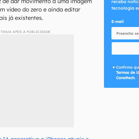
z de dar movimento a uma imagem
receba notíc
tecnologia e
um vídeo do zero e ainda editar
is já existentes.
E-mail
TINUA APÓS A PUBLICIDADE
Confirmo que
Termos de U
Canaltech.