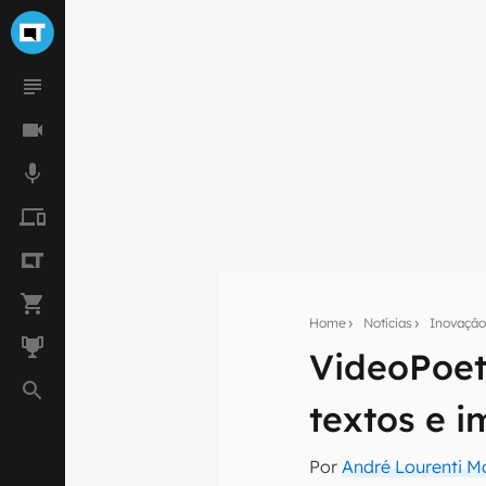
Home
Notícias
Inovaçã
VideoPoet
Seu res
textos e 
Assine a newsle
mão.
Por
André Lourenti 