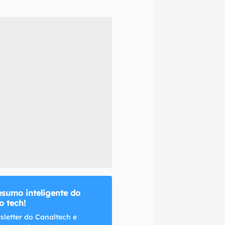
naltech.
esumo inteligente do
 tech!
sletter do Canaltech e