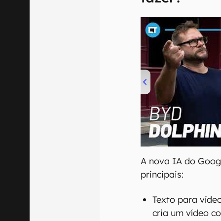
00:00
/
04:07
A nova IA do Goog
principais:
Texto para vídeo
cria um vídeo c