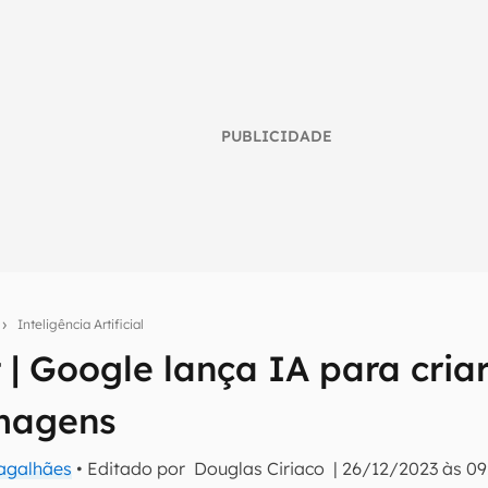
PUBLICIDADE
o
Inteligência Artificial
 | Google lança IA para cria
umo inteligente do mundo tech!
imagens
tter do Canaltech e receba notícias e reviews sobre tecnologia 
Magalhães
• Editado por
Douglas Ciriaco
|
26/12/2023 às 09