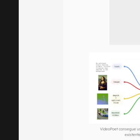
VideoPoet consegue usa
existen