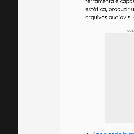
ferramenta é capa
estática, produzir 
arquivos audiovisua
CON