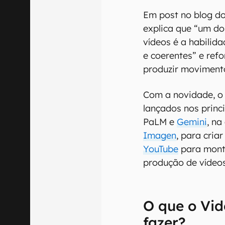
Em post no blog d
explica que “um do
vídeos é a habilid
e coerentes” e ref
produzir movimento
Com a novidade, o
lançados nos princ
PaLM e
Gemini
, na
Imagen
, para cria
YouTube
para monta
produção de vídeos
O que o Vi
fazer?