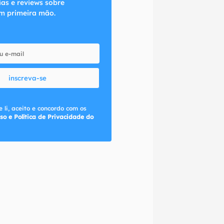
ias e reviews sobre
m primeira mão.
inscreva-se
 li, aceito e concordo com os
so e Política de Privacidade do