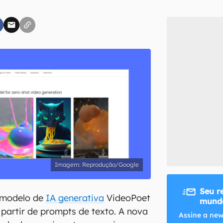
inscreva-se
li, aceito e concordo com os
Termos de Uso e Política de Privacidade do Ca
Reprodução/Google
Seu r
 modelo de
IA generativa
VideoPoet
mundo
 partir de prompts de texto. A nova
Assine a new