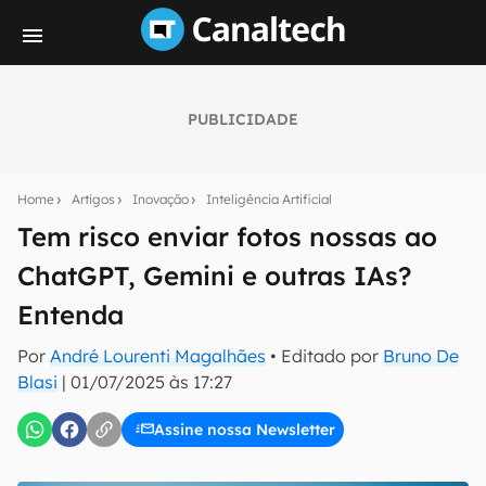
PUBLICIDADE
Seu resumo inteligente do mundo tech!
Assine a newsletter do Canaltech e receba
Home
Artigos
Inovação
Inteligência Artificial
notícias e reviews sobre tecnologia em primeira
mão.
Tem risco enviar fotos nossas ao
ChatGPT, Gemini e outras IAs?
E-mail
Entenda
Por
André Lourenti Magalhães
• Editado por
Bruno De
inscreva-se
Blasi
|
01/07/2025 às 17:27
Assine nossa Newsletter
Confirmo que li, aceito e concordo com os
Termos de
Uso e Política de Privacidade do Canaltech.